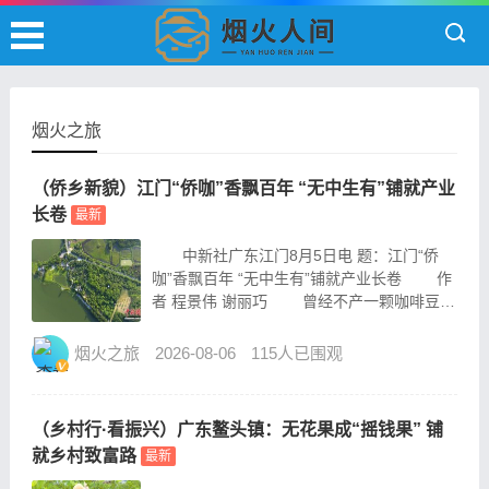
烟火之旅
（侨乡新貌）江门“侨咖”香飘百年 “无中生有”铺就产业
长卷
最新
中新社广东江门8月5日电 题：江门“侨
咖”香飘百年 “无中生有”铺就产业长卷 作
者 程景伟 谢丽巧 曾经不产一颗咖啡豆的
广东江门，如今却“长出”一条年产值超30亿元
人民币的咖啡全产业链。 目前江门种植
烟火之旅
2026-08-06
115人已围观
咖啡树超过9万株，拥有近2000家咖啡...
（乡村行·看振兴）广东鳌头镇：无花果成“摇钱果” 铺
就乡村致富路
最新