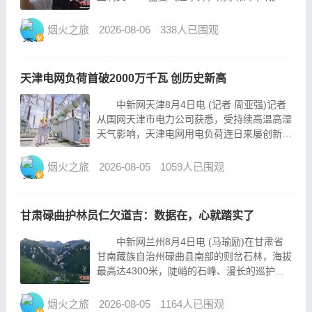
进入了蚊虫一年中最活跃的时段。在市民纷纷
开启防蚊模式时，有一群“追蚊人”却逆向而
烟火之旅
2026-08-06
338人已围观
行，穿梭于积水坑洼与绿荫草丛间，他们为了
给蚊子“做...
天津电网负荷首破2000万千瓦 创历史新高
中新网天津8月4日电 (记者 周亚强)记者
从国网天津市电力公司获悉，受持续高温高湿
天气影响，天津电网用电负荷连日来屡创新
高。8月3日13时32分，天津电网最大负荷攀
升至2094.9万千瓦，首次突破2000万千瓦大
烟火之旅
2026-08-05
1059人已围观
关，较去年最高负荷1937万千瓦增长157....
甘肃碌曲护林员仁欠道吉：数据在，心就踏实了
中新网兰州8月4日电 (马瑜励)在甘肃省
甘南藏族自治州碌曲县南部的则岔石林，海拔
最高达4300米，陡峭的石峰、漫长的巡护路
线以及近8个月的森林防火期，使其成为甘肃
尕海-则岔国家级自然保护区管护工作最为艰
烟火之旅
2026-08-05
1164人已围观