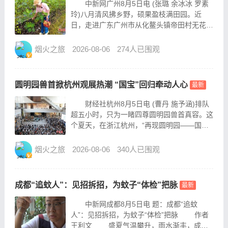
中新网广州8月5日电 (张璐 余冰冰 罗素
玲)八月清风拂乡野，硕果盈枝满田园。近
日，走进广东广州市从化鳌头镇帝田村无花果
种植基地，连片无花果树郁郁葱葱、长势喜
人，果实缀满枝头，农户穿梭田间忙着采摘，
烟火之旅
2026-08-06
274人已围观
现场一派丰收图景。 图为农户采摘无花
果。 罗素玲...
圆明园兽首掀杭州观展热潮 “国宝”回归牵动人心
最新
财经社杭州8月5日电 (曹丹 施予涵)排队
超五小时，只为一睹四尊圆明园兽首真容。这
个夏天，在浙江杭州，“再现圆明园——国宝
百年归藏特展”正以超乎预期的热度迎接观
众。 8月2日，观众排队有序进入浙江省博物
烟火之旅
2026-08-06
340人已围观
馆之江馆区，参观“再现圆明园——国宝百年
归藏...
成都“追蚊人”：见招拆招，为蚊子“体检”把脉
最新
中新网成都8月5日电 题：成都“追蚊
人”：见招拆招，为蚊子“体检”把脉 作者
王利文 盛夏气温攀升，雨水渐丰，成都