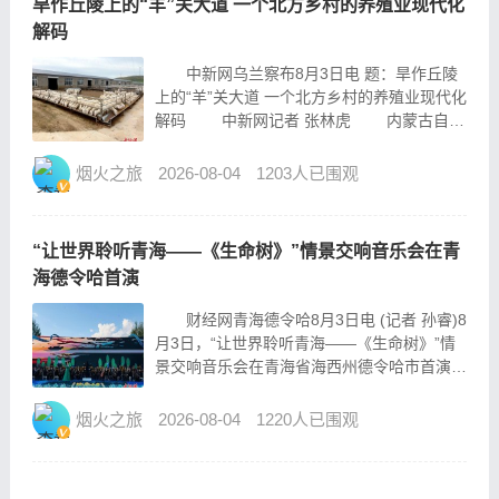
旱作丘陵上的“羊”关大道 一个北方乡村的养殖业现代化
解码
中新网乌兰察布8月3日电 题：旱作丘陵
上的“羊”关大道 一个北方乡村的养殖业现代化
解码 中新网记者 张林虎 内蒙古自治
区乌兰察布市化德县德包图乡的清晨，是从羊
叫声开始的。在这片旱作丘陵上，标准化羊舍
烟火之旅
2026-08-04
1203人已围观
排开，萨福克肉羊悠闲地嚼着草料。产学研基
地里，...
“让世界聆听青海——《生命树》”情景交响音乐会在青
海德令哈首演
财经网青海德令哈8月3日电 (记者 孙睿)8
月3日，“让世界聆听青海——《生命树》”情
景交响音乐会在青海省海西州德令哈市首演。
音乐会由青海省文化和旅游厅、德令哈市政府
主办，天津交响乐团与青海省演艺集团同台献
烟火之旅
2026-08-04
1220人已围观
艺，依托本土影视IP打造特色高原文艺演
出。...