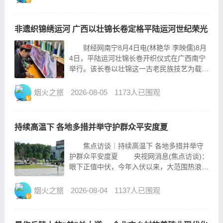
苦的区域之一。 八年来，则岔石林保护
站护林队副队...
非遗织锦绣运河 广西以壮锦长卷定格平陆运河世纪荣光
财经网南宁8月4日电(林艳华 李映儒)8月
4日，平陆运河壮锦长卷开织仪式在广西南宁
举行。该长卷以壮锦这一古老民族技艺为载
体，将民族文脉、时代工程与民族团结完美融
合，定格这一值得永远铭记的历史瞬间。
烟火之旅
2026-08-05
1173人已围观
世纪工程平陆运河开通在即，这是镌刻在
八桂大地上的历史...
持续高温下 各地多措并举守护群众平安度夏
焦点访谈｜持续高温下 各地多措并举守
护群众平安度夏 央视网消息(焦点访谈)：
眼下正值中伏，今年入伏以来，大范围热浪席
卷南北，全国多地持续发布高温预警，不少区
域气温突破40℃，刷新同期极值。高温高湿
烟火之旅
2026-08-04
1137人已围观
叠加暴晒，本轮酷暑的强度、持续时长都属于
近年罕见。持续...