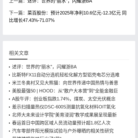
上一篇：
述评：世界的“丽水”，闪耀浙BA
下一篇：
菜百股份：预计2025年净利10.6亿元-12.3亿元 同
比增长47.43%-71.07%
相关文章
述评：世界的“丽水”，闪耀浙BA
比斯特FX11自动分选机轻松化解方型铝壳电芯分选难
题
米兰冬奥村又见大熊猫：向世界传递中国热情与善意
美股最强50 | HOOD：从“散户大本营”到“全能金融巨
头”的进化，估值回调后上车良机
A股午评：创业板指跌1.74%，煤炭、太空光伏概念
集体爆发
差示扫描量热仪DSC-600S测量抗氧化材料OIT氧化
诱导期
北师大未来设计学院“美育浸润”教学成果展呈现最新
美育实践
春运首日中国跨区域人员流动量预计超1.8亿人次
汽车零部件阳光模拟试验与户外曝晒的相关性研究