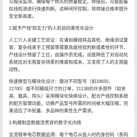
与熔深监测，确保每个焊点的质量稳定。焊接后，可能配备
在线检测进行快速判断。这种闭环控制，将焊接合格率提升
至全新高度。
2.赋予产线“软实力”的人机协同柔性化设计
人工介入关键工艺验证：在诸如模组样品首检、绝缘测试复
查、复杂线束手工预装等需要高度经验判断或柔性的环节，
产线设计预留了工位，由操作员完成。这既降低了对自动化
系统应对无限复杂场景的难度和成本，又发挥了人的主观能
动性。
快速换型与模块化设计：面对不同型号（如18650、
21700）或不同模组尺寸的订单，2113B的许多部件（如夹
具、载具、焊头）采用模块化快换设计。配合产线控制系统
的配方管理功能，切换产品型号所需的时间被大幅压缩，完
美适应了中批量、多品种的柔性生产需求。
3.构建制造数据流贯穿的数字化内核
全流程单电芯数据追溯：每个电芯从投入时的身份码（条码