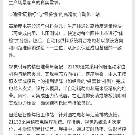
生产场景客户的真实需求。
1.确保“硬指标”与“零妥协”的高精度自动化工站
高精度电芯分选与供料单元：生产线通过高精度测量模块
（可集成内阻、电压测试），快速对每个圆柱电芯进行“体
检”并分级。随后，自动化供料系统将合格电芯以预设方向
和间距准确输送给下一工位，从源头保证成组基础的一致
性。
视觉引导的精密堆叠与装配：2113B通常采用伺服驱动定位
机构与精密夹具，实现电芯方向校正、定序堆叠。由人工按
照支架或模具上的排列矩阵（如经典的“蜂窝状”排列）完成
电芯入支架、镍片入模具，半自动辅助电芯毫米级精度的堆
叠。同时，可集成
压力传感器
，在汇流排安装或端板锁附时
实现恒力压紧，确保结构稳固与接触良好。
自适应智能焊接工作站：针对圆柱电芯与汇流排的连接，
2113B采用精密
电阻
焊系统。焊接前，视觉系统会再次定
位，补偿装配累计误差。焊接中，通过实时功率、波形监控