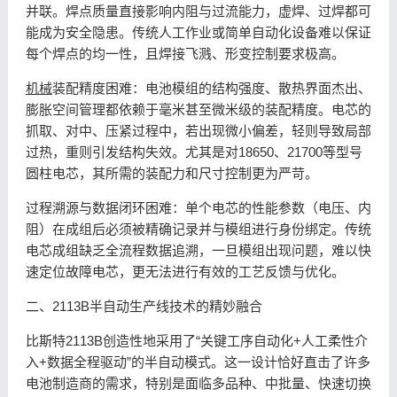
并联。焊点质量直接影响内阻与过流能力，虚焊、过焊都可
能成为安全隐患。传统人工作业或简单自动化设备难以保证
每个焊点的均一性，且焊接飞溅、形变控制要求极高。
机械
装配精度困难：电池模组的结构强度、散热界面杰出、
膨胀空间管理都依赖于毫米甚至微米级的装配精度。电芯的
抓取、对中、压紧过程中，若出现微小偏差，轻则导致局部
过热，重则引发结构失效。尤其是对18650、21700等型号
圆柱电芯，其所需的装配力和尺寸控制更为严苛。
过程溯源与数据闭环困难：单个电芯的性能参数（电压、内
阻）在成组后必须被精确记录并与模组进行身份绑定。传统
电芯成组缺乏全流程数据追溯，一旦模组出现问题，难以快
速定位故障电芯，更无法进行有效的工艺反馈与优化。
二、2113B半自动生产线技术的精妙融合
比斯特2113B创造性地采用了“关键工序自动化+人工柔性介
入+数据全程驱动”的半自动模式。这一设计恰好直击了许多
电池制造商的需求，特别是面临多品种、中批量、快速切换