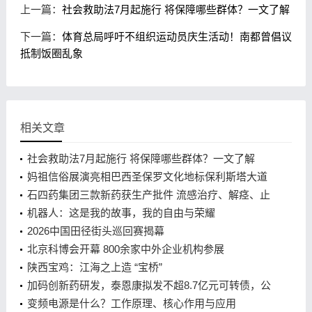
上一篇：
社会救助法7月起施行 将保障哪些群体？一文了解
下一篇：
体育总局呼吁不组织运动员庆生活动！南都曾倡议
抵制饭圈乱象
相关文章
社会救助法7月起施行 将保障哪些群体？一文了解
妈祖信俗展演亮相巴西圣保罗文化地标保利斯塔大道
石四药集团三款新药获生产批件 流感治疗、解痉、止
吐多领域发力
机器人：这是我的故事，我的自由与荣耀
2026中国田径街头巡回赛揭幕
北京科博会开幕 800余家中外企业机构参展
陕西宝鸡：江海之上造 “宝桥”
加码创新药研发，泰恩康拟发不超8.7亿元可转债，公
司业绩下滑、现金流承压
变频电源是什么？工作原理、核心作用与应用