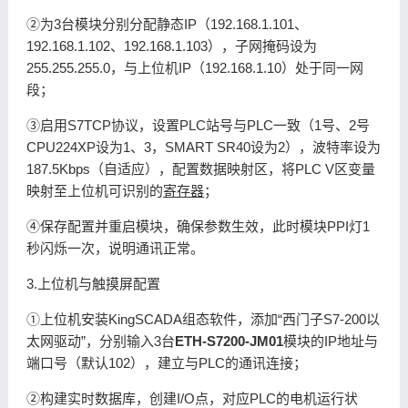
②为3台模块分别分配静态IP（192.168.1.101、
192.168.1.102、192.168.1.103），子网掩码设为
255.255.255.0，与上位机IP（192.168.1.10）处于同一网
段；
③启用S7TCP协议，设置PLC站号与PLC一致（1号、2号
CPU224XP设为1、3，SMART SR40设为2），波特率设为
187.5Kbps（自适应），配置数据映射区，将PLC V区变量
映射至上位机可识别的
寄存器
；
④保存配置并重启模块，确保参数生效，此时模块PPI灯1
秒闪烁一次，说明通讯正常。
3.上位机与触摸屏配置
①上位机安装KingSCADA组态软件，添加“西门子S7-200以
太网驱动”，分别输入3台
ETH-S7200-JM01
模块的IP地址与
端口号（默认102），建立与PLC的通讯连接；
②构建实时数据库，创建I/O点，对应PLC的电机运行状