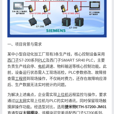
一、项目背景与需求
某中小型自动化加工厂现有3条生产线，核心控制设备采用
西门子
S7-200系列
PLC
及西门子SMART SR40 PLC，主要
负责生产线启停、
电机
调速、物料输送等核心控制功能。此
前，设备运行状态需人工现场巡检，PLC参数修改、故障排
查需
工程师
到现场操作，不仅耗时费力，还存在故障响应滞
后、生产数据无法实时统计的问题。
为解决上述痛点，企业需实现
上位机
远程监控与操作，要求
通过
以太网
实现上位机与PLC的实时通讯，同时保留现场触
摸屏操作功能。经选型对比，选用
捷米特ETH-S7200-JM01
直通型
以太网模块
，该模块可完美适配西门子S7200系列、