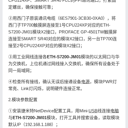
CPU224XP、SMART SR40 PLC的PPI通讯端口，拧紧固
定螺丝，确保接触可靠；
②用西门子原装通讯电缆（6ES7901-3CB30-0XA0），将
西门子TP700触摸屏连接至1号CPU224XP对应的ETH-
S7200-JM01模块X2接口，PROFACE GP-4501TW触摸屏
连接至SMART SR40对应的模块X2接口，另一台TP700连
接至2号CPU224XP对应的模块X2接口；
③用工业网线连接各
ETH-S7200-JM01
模块的以太网口与华
为交换机，上位机通过网线接入交换机，确保所有设备处于
同一局域网；
④检查所有接线，确认无误后接通设备
电源
，模块PWR灯
常亮、Link灯闪烁，说明硬件连接正常。
2.模块参数配置
①安装捷米特NetDevice配置工具，用Mini-
USB
线连接
电脑
与
ETH-S7200-JM01
模块，打开工具并搜索设备，读取模块
默认IP（192.168.1.188）；