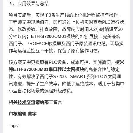
五、应用效果与总结
项目实施后，实现了3条生产线的上位机远程监控与操作，
工程师无需现场值守，即可通过上位机实时查看PLC运行状
态、修改参数、排查故障，故障响应时间从2小时缩短至30
分钟以内；
ETH-S7200-JM01
模块的X2扩展接口完美兼容
西门子、PROFACE触摸屏及西门子原装通讯电缆，现场操
作与远程监控互不干扰，保留了原有操作习惯。
该方案无需更换原有PLC设备，成本可控、实施简便，
捷米
特ETH-S7200-JM01
串口转以太网模块
的高兼容性与稳定
性，有效解决了西门子S7200、SMART系列PLC以太网通
讯难题，提升了生产效率，降低了运维成本，适用于各类中
小型自动化场景的远程升级改造。
相关
技术交流
请给邵工留言
审核编辑 黄宇
Tags：