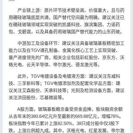
产业链上游：原片环节技术壁垒高、价值量大，且与药
用硼硅玻璃底层共通，国产替代空间最为明确，建议关注已
在硼硅玻璃领域实现突破的
凯盛科技
、
旗滨集团
、
力诺药
包
、
戈碧迦
，以及具备药用玻璃国产替代能力的
山东药玻
。
中游加工及设备环节：建议关注具备玻璃基板精密加工
能力以及在TGV通孔制备、金属化核心工艺上实现突破、
量产进度领先的厂商，相关企业包括
彩虹股份
、
京东
方、
沃
格光电
、云天
半导体
、
帝尔激光
、
德龙激光
等。
此外，TGV电镀设备及电镀液方面：建议关注
东威科
技
、
三孚新科
等；TGV电镀添加剂及配套化学品方面：建
议关注
艾森股份
、
天承科技
等；光刻及检测设备方面，建议
关注
洪田股份
、芯基微装等。
A股方面，玻璃基板概念备受资金追捧，板块融资余额
从去年末的380.64亿元升至最新的669.88亿元，增幅76%。
板块指数今年已累计上涨82.50%，38只成分股中仅3股下
跌，上涨比例超九成。其中，
沃格光电
、
红星发展
、
帝尔激