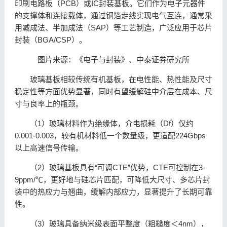
印刷
电路板（
PCB
）或IC封装基板。它们作为
电子
元器件
的支撑体和连接载体，通过
铜
箔走线实现电气互连，通常采
用减成法、半加成法（SAP）等工艺制造，广泛应用于芯片
封装（BGA/CSP）。
图片来源：《
电子
与封装》、
中泰证券
研究所
玻璃基板相较传统有机基板，在电性能、热性能及尺寸
稳定性等方面优势显著，同时有望缓解硅中介层在成本、尺
寸与良率上的瓶颈。
（1）玻璃材料作为绝缘体，介电损耗（Df）仅约
0.001-0.003，较有机材料低一个数量级，更适配224Gbps
以上高速信号传输。
（2）玻璃基板具有“可调CTE”优势，CTE可控制在3-
9ppm/℃，更好地与硅芯片匹配，可降低大尺寸、多芯片封
装中的热应力与翘曲，缓解内部应力，显著提升了长期可靠
性。
（3）玻璃具备纳米级表面平整度（粗糙度＜4nm），