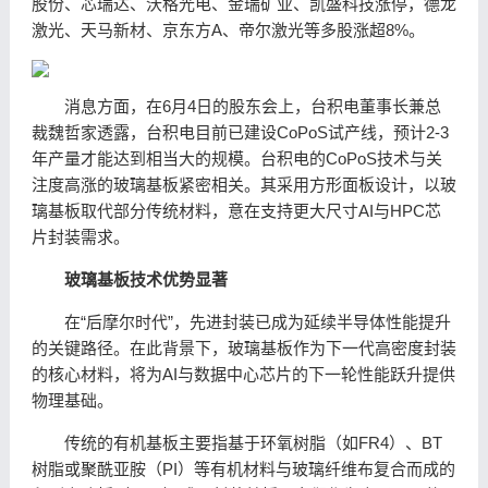
股份
、
芯瑞达
、
沃格光电
、
金瑞矿业
、
凯盛科技
涨停，
德龙
激光
、
天马新材
、
京东方A
、
帝尔激光
等多股涨超8%。
消息方面，在6月4日的股东会上，
台积电
董事长兼总
裁魏哲家透露，
台积电
目前已建设CoPoS试产线，预计2-3
年产量才能达到相当大的规模。
台积电
的CoPoS技术与关
注度高涨的
玻璃基板
紧密相关。其采用方形
面板
设计，以
玻
璃基板
取代部分传统材料，意在支持更大尺寸AI与HPC芯
片封装需求。
玻璃基板技术优势显著
在“后摩尔时代”，
先进封装
已成为延续
半导体
性能提升
的关键路径。在此背景下，玻璃基板作为下一代高密度封装
的核心材料，将为AI与
数据中心
芯片的下一轮性能跃升提供
物理基础。
传统的有机基板主要指基于环氧树脂（如FR4）、BT
树脂或聚酰亚胺（PI）等有机材料与玻璃纤维布复合而成的