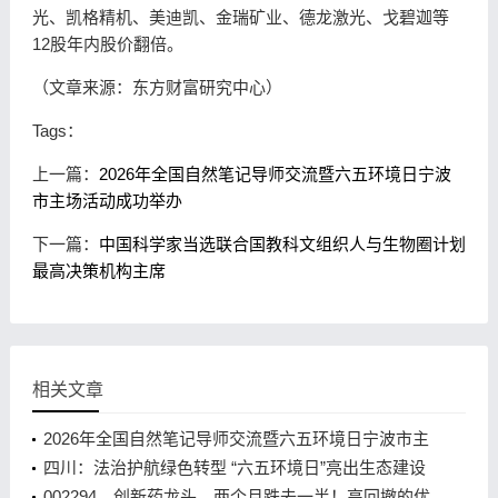
光
、
凯格精机
、
美迪凯
、
金瑞矿业
、
德龙激光
、
戈碧迦
等
12股年内股价翻倍。
（文章来源：
东方财富
研究中心）
Tags：
上一篇：
2026年全国自然笔记导师交流暨六五环境日宁波
市主场活动成功举办
下一篇：
中国科学家当选联合国教科文组织人与生物圈计划
最高决策机构主席
相关文章
2026年全国自然笔记导师交流暨六五环境日宁波市主
场活动成功举办
四川：法治护航绿色转型 “六五环境日”亮出生态建设
亮眼答卷
002294，创新药龙头，两个月跌去一半！高回撤的优