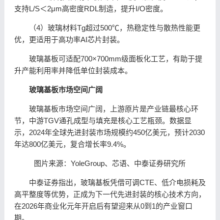
支持L/S＜2μm高密度RDL制造，提升I/O密度。
（4）玻璃材料Tg超过500℃，热稳定性与散热性能更
优，更适用于高功率
AI芯片
封装。
玻璃基板可适配700×700mm级
面板
化工艺，有助于提
升产能利用率并降低单位封装成本。
玻璃基板市场空间广阔
玻璃基板市场空间广阔，上游原片是产业链最核心环
节，中游TGV通孔成型与填充是核心工艺瓶颈。数据显
示，2024年全球
先进封装
市场规模约450亿美元，预计2030
年达800亿美元，复合增长率9.4%。
图片来源：YoleGroup、芯语、
中泰证券
研究所
中泰证券
指出，玻璃基板凭借可调CTE、低介电损耗及
高平整度等优势，正成为下一代
先进封装
的核心技术方向，
在2026年商业化元年开启后有望迎来从0到1的产业窗口
期。