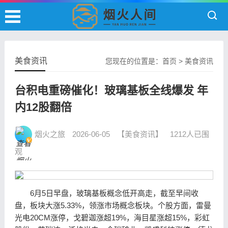
美食资讯
您现在的位置是：
首页
>
美食资讯
台积电重磅催化！玻璃基板全线爆发 年
内12股翻倍
烟火之旅
2026-06-05
【美食资讯】
1212人已围
观
6月5日早盘，
玻璃基板
概念低开高走，截至早间收
盘，板块大涨5.33%，领涨市场概念板块。个股方面，
雷曼
光电
20CM涨停，
戈碧迦
涨超19%，
海目星
涨超15%，
彩虹