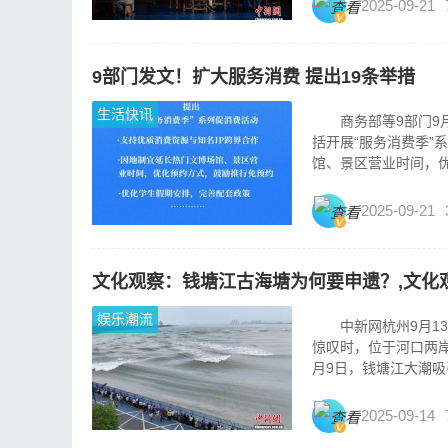
2025-09-21
9部门发文！扩大服务消费 提出19条举措
生活快讯
商务部等9部门9月
括开展“服务消费季”
馆、景区营业时间，优
2025-09-21
文化观察：钱塘江古海塘为何要申遗？,文化
娱乐潮流
中新网杭州9月13
惊叹时，位于河口两岸
月9日，钱塘江大潮吸
2025-09-14