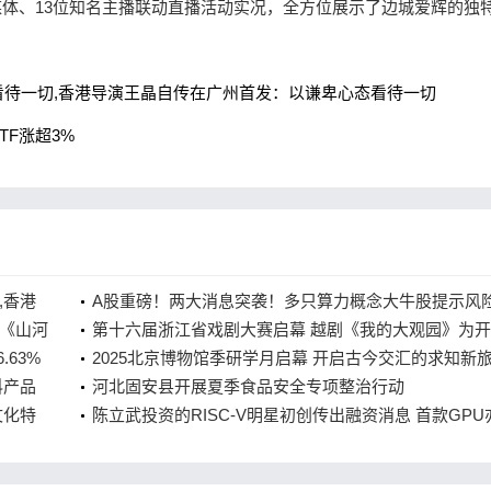
媒体、13位知名主播联动直播活动实况，全方位展示了边城爱辉的独
待一切,香港导演王晶自传在广州首发：以谦卑心态看待一切
F涨超3%
,香港
A股重磅！两大消息突袭！多只算力概念大牛股提示风
《山河
第十六届浙江省戏剧大赛启幕 越剧《我的大观园》为
.63%
戏,第十六届浙江省戏剧大赛启幕 越剧《我的大观园》
2025北京博物馆季研学月启幕 开启古今交汇的求知新
科产品
幕戏
程,2025北京博物馆季研学月启幕 开启古今交汇的求知
河北固安县开展夏季食品安全专项整治行动
文化特
程
陈立武投资的RISC-V明星初创传出融资消息 首款GPU
金文化
进展