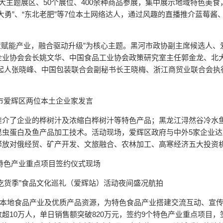
大主题展区、50个展位、400余种商品参展，集中展示地域特色美食
勇”、“东北老肥”等7位本土网络达人，通过风趣的直播推介蓝莓酱
策赋能产业，融合驱动升级”为核心主题。黑河市政协副主席候选人、
企业协会会长姚文华、中国食品工业协会政策研究室主任郭金龙、北
发起人张晓峰、中国包装联合会副秘书长王晓梅、浙江商贸业联合会执
市爱辉区两位本土企业家发言
推介了企业的桦树汁及浓缩白桦树汁等特色产品；黑龙江浔然谷冷水
昆虫蛋白及鱼产品加工技术。活动现场，爱辉区政府与中外5家企业达
释放对俄经贸、矿产开发、文旅融合、农林加工、高寒经济五大投资
特色产业重点项目签约仪式现场
25“吃货季”食品文化巡礼（爱辉站）活动夜间盛况航拍
合本地食品产业及优质产品资源，为特色食品产业搭建交流互动、宣
超10万人，单日销售额突破820万元，签约9个特色产业重点项目，