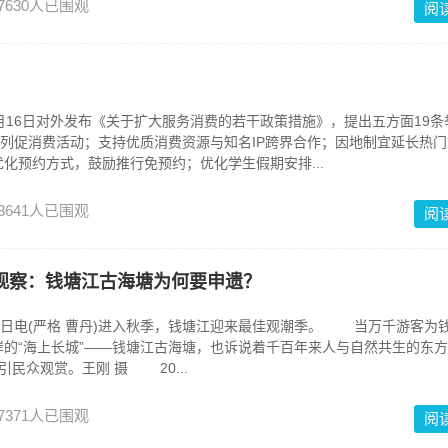
7630人已围观
阅
16日对外发布《关于扩大服务消费的若干政策措施》，提出五方面19条
系列促消费活动；支持优质消费资源与知名IP跨界合作；因地制宜延长热
化预约方式，鼓励推行免预约；优化学生假期安排...
3641人已围观
阅
观察：钱塘江古海塘为何要申遗？
日电(严格 曹丹)进入秋季，钱塘江迎来最佳观潮季。 当万千游客为
的“海上长城”——钱塘江古海塘，也诉说着千百年来人与自然共生的东方
引民众观赏。王刚 摄 20...
7371人已围观
阅