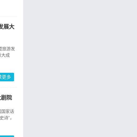
发展大
暨旅游发
重大成
读更多
大剧院
国国家话
史诗”，