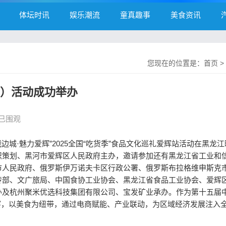
体坛时讯
娱乐潮流
童真趣事
美食资讯
您现在的位置是：
首页
>
站）活动成功举办
人已围观
边城·魅力爱辉”2025全国“吃货季”食品文化巡礼爱辉站活动在黑龙
织策划、黑河市爱辉区人民政府主办，邀请参加还有黑龙江省工业和
市人民政府、俄罗斯伊万诺夫卡区行政公署、俄罗斯布拉格维申斯克
传部、文广旅局、中国食协工业协会、黑龙江省食品工业协会、爱辉
办及杭州聚米优选科技集团有限公司、宝发矿业承办。作为第十五届
盛宴，以美食为纽带，通过电商赋能、产业联动，为区域经济发展注入