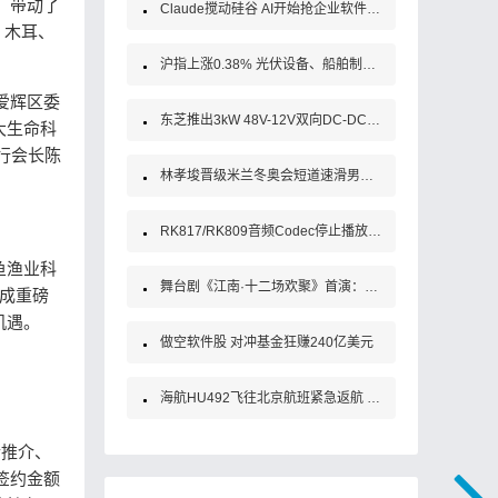
，带动了
Claude搅动硅谷 AI开始抢企业软件饭碗了？
、木耳、
沪指上涨0.38% 光伏设备、船舶制造领涨 贵金属板块持续重挫
爱辉区委
东芝推出3kW 48V-12V双向DC-DC转换器参考设计
大生命科
行会长陈
林孝埈晋级米兰冬奥会短道速滑男子1000米四分之一决赛
RK817/RK809音频Codec停止播放杂音问题：内核驱动修复与技术解析
鱼渔业科
舞台剧《江南·十二场欢聚》首演：当名士气节遇见女性力量
成重磅
机遇。
做空软件股 对冲基金狂赚240亿美元
海航HU492飞往北京航班紧急返航 有乘客拍到飞机空中放油、挡风玻璃破裂 机型为波音787！
传推介、
签约金额