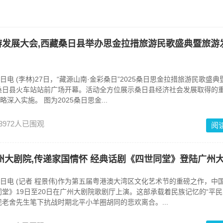
发展大会,西藏桑日县举办思金拉措旅游民歌盛典暨旅游
电 (李林)27日，“藏源山南·金彩桑日”2025桑日思金拉措旅游民歌盛典
桑日县火车站站前广场开幕。活动全方位展示桑日县经济社会发展取得的
深入实施。 图为2025桑日思金...
3972人已围观
阅
州大剧院,传递家国情怀 经典话剧《四世同堂》登陆广州
电 (记者 程景伟)作为第五届粤港澳大湾区文化艺术节的重磅之作，中
堂》19日至20日在广州大剧院歌剧厅上演。这部承载着民族记忆的“平民
老舍先生笔下抗战时期北平小羊圈胡同的悲欢离合。...