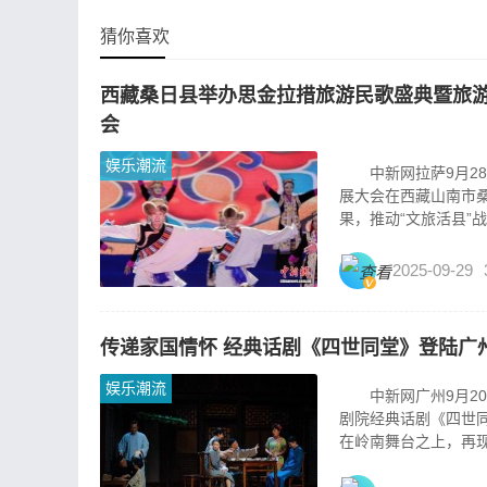
猜你喜欢
西藏桑日县举办思金拉措旅游民歌盛典暨旅游
会
娱乐潮流
中新网拉萨9月28日
展大会在西藏山南市
果，推动“文旅活县”战略
2025-09-29
传递家国情怀 经典话剧《四世同堂》登陆广
娱乐潮流
中新网广州9月20日
剧院经典话剧《四世同
在岭南舞台之上，再现