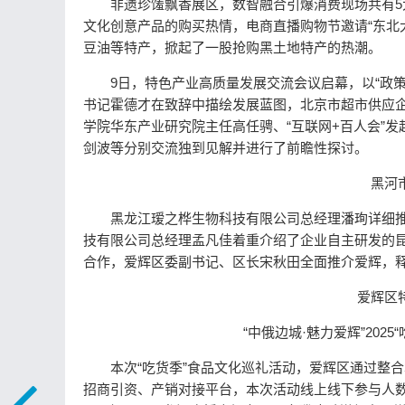
非遗珍馐飘香展区，数智融合引爆消费现场共有5
文化创意产品的购买热情，电商直播购物节邀请“东北大
豆油等特产，掀起了一股抢购黑土地特产的热潮。
9日，特色产业高质量发展交流会议启幕，以“政
书记霍德才在致辞中描绘发展蓝图，北京市超市供应
学院华东产业研究院主任高任骋、“互联网+百人会”
剑波等分别交流独到见解并进行了前瞻性探讨。
黑河
黑龙江瑷之桦生物科技有限公司总经理潘珣详细
技有限公司总经理孟凡佳着重介绍了企业自主研发的
合作，爱辉区委副书记、区长宋秋田全面推介爱辉，
爱辉区
“中俄边城·魅力爱辉”20
本次“吃货季”食品文化巡礼活动，爱辉区通过整
招商引资、产销对接平台，本次活动线上线下参与人数