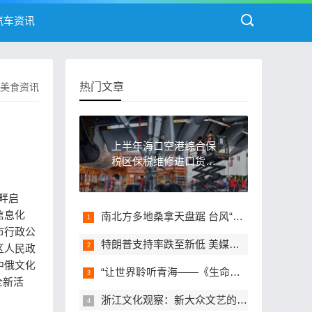
汽车资讯
热门文章
美食资讯
上半年海口空港综合保
税区保税维修进口货值
同比增长逾三成
江畔启
信息化
南北方多地桑拿天盘踞 台风“白海豚”再度完成眼壁置换蓄力增强
市行政公
特朗普支持率跌至新低 美媒：经济问题和伊朗战事为主因
区人民政
中俄文化
“让世界聆听青海——《生命树》”情景交响音乐会在青海德令哈首演
全新活
浙江文化观察：新大众文艺的星火，何以燎原？