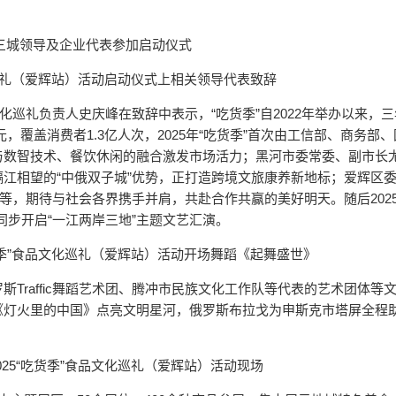
三城领导及企业代表参加启动仪式
化巡礼（爱辉站）活动启动仪式上相关领导代表致辞
化巡礼负责人史庆峰在致辞中表示，“吃货季”自2022年举办以来，
元，覆盖消费者1.3亿人次，2025年“吃货季”首次由工信部、商务部
与数智技术、餐饮休闲的融合激发市场活力；黑河市委常委、副市长
江相望的“中俄双子城”优势，正打造跨境文旅康养新地标；爱辉区
等，期待与社会各界携手并肩，共赴合作共赢的美好明天。随后2025
同步开启“一江两岸三地”主题文艺汇演。
“吃货季”食品文化巡礼（爱辉站）活动开场舞蹈《起舞盛世》
Traffic舞蹈艺术团、腾冲市民族文化工作队等代表的艺术团体等
《灯火里的中国》点亮文明星河，俄罗斯布拉戈为申斯克市塔屏全程
2025“吃货季”食品文化巡礼（爱辉站）活动现场