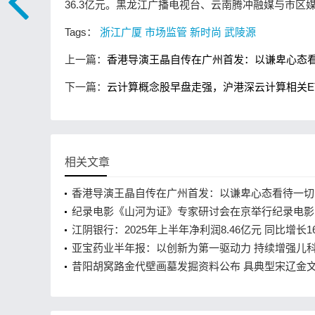
36.3亿元。黑龙江广播电视台、云南腾冲融媒与市区
Tags：
浙江广厦
市场监管
新时尚
武陵源
上一篇：
香港导演王晶自传在广州首发：以谦卑心态看
下一篇：
云计算概念股早盘走强，沪港深云计算相关ET
相关文章
香港导演王晶自传在广州首发：以谦卑心态看待一切
导演王晶自传在广州首发：以谦卑心态看待一切
纪录电影《山河为证》专家研讨会在京举行纪录电影
为证》专家研讨会在京举行
江阴银行：2025年上半年净利润8.46亿元 同比增长16
亚宝药业半年报：以创新为第一驱动力 持续增强儿
力和品牌影响力
昔阳胡窝路金代壁画墓发掘资料公布 具典型宋辽金
征,昔阳胡窝路金代壁画墓发掘资料公布 具典型宋辽
特征