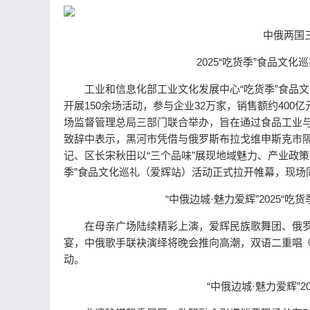
中俄两国
2025“吃货季”食品文
工业和信息化部工业文化发展中心“吃货季”食品文
开展150余场活动，参与企业32万家，销售额约400亿
场监督管理总局三部门联合举办，旨在通过食品工业
致辞中表示，黑河市凭借与俄罗斯布拉戈维申斯克市隔
记、区长宋秋田以“三个品味”展现地域魅力、产业政策
季”食品文化巡礼（爱辉站）活动正式拉开帷幕，现场
“中俄边城·魅力爱辉”2025
在母亲广场陆续精彩上演，爱辉民族歌舞团、俄罗斯
宴，中俄歌手联袂演绎将晚会推向高潮，双语二重唱
动。
“中俄边城·魅力爱辉”