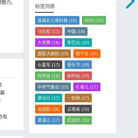
特魅力。
标签列表
首届长三角科普
(15)
2025
(31)
马拉松
(17)
中国
(18)
大奖赛
(16)
斯巴达
(16)
国家大剧院
(15)
数千名
(15)
火星车
(17)
音乐节
(18)
同学会
(16)
新时尚
(18)
险
中央气象台
(15)
扎堆儿
(17)
开幕
廖冰兄
(17)
一刻钟
(17)
为开
旅
新旅
电视剧
(16)
云南省
(16)
亦有
黄浦江
(17)
尼泊尔
(15)