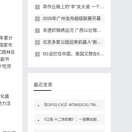
旱作丘陵上的“羊”关大道 一个北方乡村的养殖业现代化解码
2026年广州龙舟超级联赛开幕
非遗织锦绣运河 广西以壮锦长卷定格平陆运河世纪荣光
三年累计
北京多家公园迎来机器人“新员工”
、国家市
尤晓林在
5G没拦住中国，美国又想在6G上使绊｜真相
委副书
“吃货
最近发表
文化盛
助力活
【ESP32-C61】WT9932C61-TINY开发板规格书
《江南·十二场欢聚》：一部舞台剧的“戏剧振兴”实践