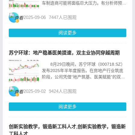
车制造商可能将面临巨大压力。有分析师预
计，美国电动汽车销量将比目前水平减少一
半。 2022年8月，时任美国总统拜登签
2025-09-06
7447人已围观
署了《通胀削减法》（IRA），该法案规定，
如果消费者...
阅读更多
苏宁环球：地产稳基医美提速，双主业协同穿越周期
8月29日晚间，苏宁环球（000718.SZ）
发布2025年半年度报告。在房地产行业筑底
阶段，公司凭借“地产筑基、医美赋能”的双主
业战略，交出稳健答卷：上半年实现营业收入
9.34亿元，归属于上市公司股东的净利润1.37
2025-09-02
9424人已围观
亿元；截至报告期末，资产负...
阅读更多
创新实验教学，锻造新工科人才,创新实验教学，锻造新
工科人才