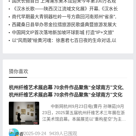
古韵,第六届柏峪燕歌戏文化艺术节开幕 在非遗中感
国庆长假首日 上海浦东美术馆迎来今年第100万名观
受京西古韵
众,国庆长假首日 上海浦东美术馆迎来今年第100万名
《汉水长歌——陕西汉江流域文化展》开幕,《汉水长
观众
歌——陕西汉江流域文化展》开幕
商代早期最大青铜器杜岭一号方鼎回河南郑州“省亲”,
商代早期最大青铜器杜岭一号方鼎回河南郑州“省亲”
西藏桑日县举办思金拉措旅游民歌盛典暨旅游发展大
会,西藏桑日县举办思金拉措旅游民歌盛典暨旅游发展
中国网文IP首次落地新加坡环球影城 打造“IP+文旅”
大会
跨国融合,中国网文IP首次落地新加坡环球影城 打造
以“风雨皴”绘黄河魂：徐惠君七百日夜的生命对话,以
“IP+文旅”跨国融合
“风雨皴”绘黄河魂：徐惠君七百日夜的生命对话
猜你喜欢
杭州纤维艺术展启幕 70余件作品聚焦“全球南方”文化,
杭州纤维艺术展启幕 70余件作品聚焦“全球南方”文化
中新网杭州9月23日电(曹丹 孙琳茹)9月
23日，2025第五届杭州纤维艺术三年展在浙
江美术馆启幕。本届展览以“重构星空”为主
题，汇聚了来自全球17个国家与地区的45位
艺术家，展出70余件纤维艺术作品，旨在探
2025-09-24
9439人已围观