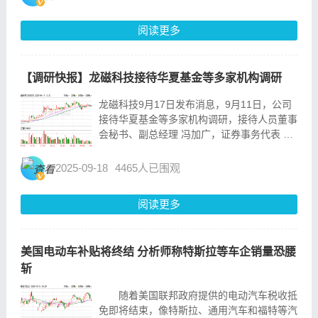
讨“全球南方”的文化觉醒与当代艺术的未来走
向。...
阅读更多
【调研快报】龙磁科技接待华夏基金等多家机构调研
龙磁科技9月17日发布消息，9月11日，公司
接待华夏基金等多家机构调研，接待人员董事
会秘书、副总经理 冯加广，证券事务代表 王
慧，接待地点公司会议室,电话会议。 调研主
要内容 1、永磁铁氧体竞争格局及公司的产能
2025-09-18
4465人已围观
规划目标 答:永磁铁氧体作为基础功能...
阅读更多
美国电动车补贴将终结 分析师称特斯拉等车企销量恐腰
斩
随着美国联邦政府提供的电动汽车税收抵
免即将结束，像特斯拉、通用汽车和福特等汽