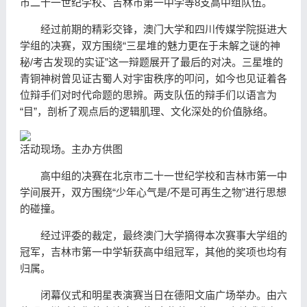
市二十一世纪学校、吉林市第一中学等8支高中组队伍。
经过前期的精彩交锋，澳门大学和四川传媒学院挺进大
学组的决赛，双方围绕“三星堆的魅力更在于未解之谜的神
秘/考古发现的实证”这一辩题展开了最后的对决。三星堆的
青铜神树曾见证古蜀人对宇宙秩序的叩问，如今也见证着各
位辩手们对时代命题的思辨。两支队伍的辩手们以语言为
“目”，剖析了观点后的逻辑肌理、文化深处的价值脉络。
活动现场。主办方供图
高中组的决赛在北京市二十一世纪学校和吉林市第一中
学间展开，双方围绕“少年心气是/不是可再生之物”进行思想
的碰撞。
经过评委的裁定，最终澳门大学摘得本次赛事大学组的
冠军，吉林市第一中学斩获高中组冠军，其他的奖项也均有
归属。
闭幕仪式和明星表演赛当日在德阳文庙广场举办。由六