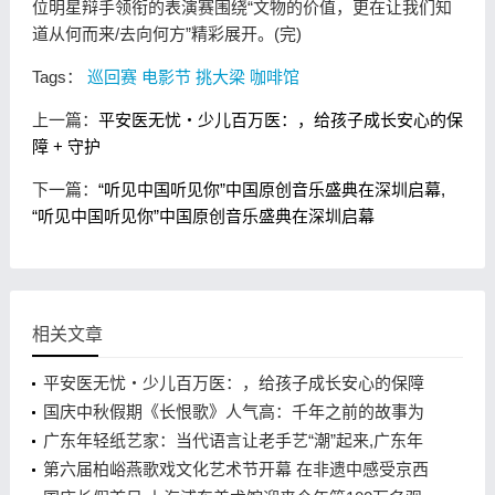
位明星辩手领衔的表演赛围绕“文物的价值，更在让我们知
道从何而来/去向何方”精彩展开。(完)
Tags：
巡回赛
电影节
挑大梁
咖啡馆
上一篇：
平安医无忧・少儿百万医：，给孩子成长安心的保
障 + 守护
下一篇：
“听见中国听见你”中国原创音乐盛典在深圳启幕,
“听见中国听见你”中国原创音乐盛典在深圳启幕
相关文章
平安医无忧・少儿百万医：，给孩子成长安心的保障
+ 守护
国庆中秋假期《长恨歌》人气高：千年之前的故事为
何经久不衰,国庆中秋假期《长恨歌》人气高：千年之
广东年轻纸艺家：当代语言让老手艺“潮”起来,广东年
前的故事为何经久不衰
轻纸艺家：当代语言让老手艺“潮”起来
第六届柏峪燕歌戏文化艺术节开幕 在非遗中感受京西