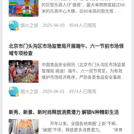
的巨型乐高人仔“搭搭”、最大单跨跨度超过58
米的乐高中心大楼、近60米高的观光塔……
上海乐高乐园开园在即，记者6日走进这座全
球旗舰级乐高乐园，解锁建设密码。 进入乐
烟火之旅
2025-06-09
9544人已围观
园，一眼望去，26米高的巨型乐高人仔...
北京市门头沟区市场监管局开展端午、六一节前市场领
域专项检查
中国食品安全网讯（北京市门头沟区市场监督
管理局 姚迪）端午、六一双节将至，为有效
维护市场经济秩序，严防各类食品安全事故发
生，连日来，北京市门头沟区市场监管局持续
开展节前市场秩序专项检查，全力保障市场秩
烟火之旅
2025-06-01
4974人已围观
序稳定。 一是聚焦食安风险。结合节日消费
特点，以热销的粽子...
新秀、新景、新时尚释放消费潜力 解锁N种精彩生活
开年以来，全国各地商圈“上新”不断、
“破圈”不停，释放更多消费潜力。 “体育