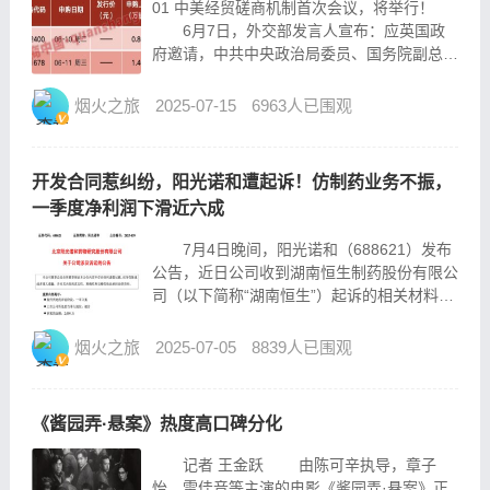
01 中美经贸磋商机制首次会议，将举行！
6月7日，外交部发言人宣布：应英国政
府邀请，中共中央政治局委员、国务院副总理
何立峰将于6月8日至13日访问英国。其间，
将与美方举行中美经贸磋商机制首次会议。
烟火之旅
2025-07-15
6963人已围观
02 事关稀土出口管制！商务部深夜发声
...
开发合同惹纠纷，阳光诺和遭起诉！仿制药业务不振，
一季度净利润下滑近六成
7月4日晚间，阳光诺和（688621）发布
公告，近日公司收到湖南恒生制药股份有限公
司（以下简称“湖南恒生”）起诉的相关材料，
涉及一宗合同纠纷案件。 来源：公司公告
公告显示， 2018年3月28日湖南恒生与
烟火之旅
2025-07-05
8839人已围观
阳光诺和签署《技术开发合同...
《酱园弄·悬案》热度高口碑分化
记者 王金跃 由陈可辛执导，章子
怡、雷佳音等主演的电影《酱园弄·悬案》正