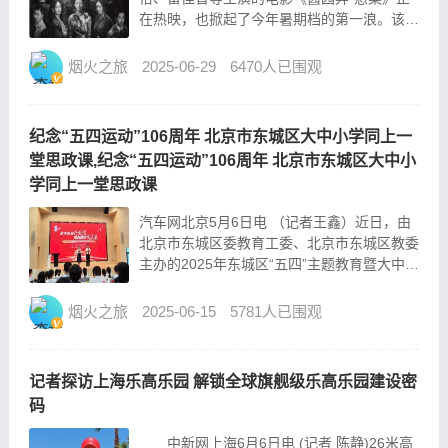
在热映，也掀起了今年暑期档的第一浪。该片
公映当天取得了9005万元的不错票房，但该
片在故事讲述、演员挑选、视觉呈现以及看待
烟火之旅
2025-06-29
6470人已围观
女性的视角等方面引发了广泛争议。目前，该
片在豆瓣的...
纪念“五四运动”106周年 北京市东城区大中小学同上一
堂思政课,纪念“五四运动”106周年 北京市东城区大中小
学同上一堂思政课
汽车网北京5月6日电 （记者王鑫）近日，由
北京市东城区委教育工委、北京市东城区教委
主办的2025年东城区“五四”主题教育暨大中小
学思想政治教育一体化实践活动在清华大学举
行，活动主题为“星火传薪行致远 青春筑梦向
烟火之旅
2025-06-15
5781人已围观
未来”，东城区各中小学师生代表300余人参
加。...
记者探访上海乐高乐园 解锁全球旗舰级乐高乐园建设密
码
中新网上海6月6日电 (记者 陈静)26米高