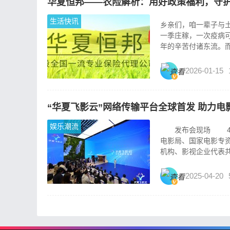
华夏恒邦——农险解析：用好政策福利，守
生活快讯
乡亲们，咱一辈子与
一季庄稼，一次疫病
年的辛苦付诸东流。而
2026-01-15
“华夏飞影云”网络传输平台全球首发 助力电
娱乐潮流
发布会现场 4月1
电影局、国家电影专
机构、影视企业代表共
2025-04-20