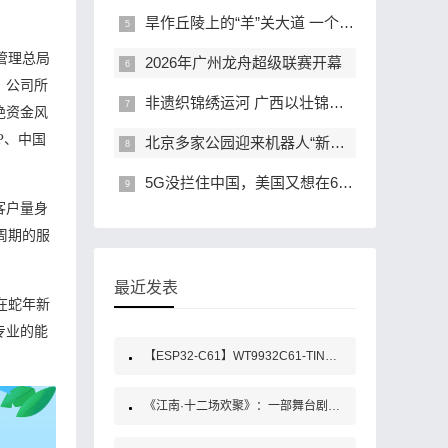
旱作丘陵上的“羊”关大道 一个北方乡村的养殖业现代化解码
管理总局
2026年广州龙舟超级联赛开幕
。公司所
非遗织锦绣运河 广西以壮锦长卷定格平陆运河世纪荣光
绝资金风
P、中国
北京多家公园迎来机器人“新员工”
5G没拦住中国，美国又想在6G上使绊｜真相
客户量身
周期的服
最近发表
在蛇年新
专业的能
【ESP32-C61】WT9932C61-TINY开发板规格书
《江南·十二场欢聚》：一部舞台剧的“戏剧振兴”实践