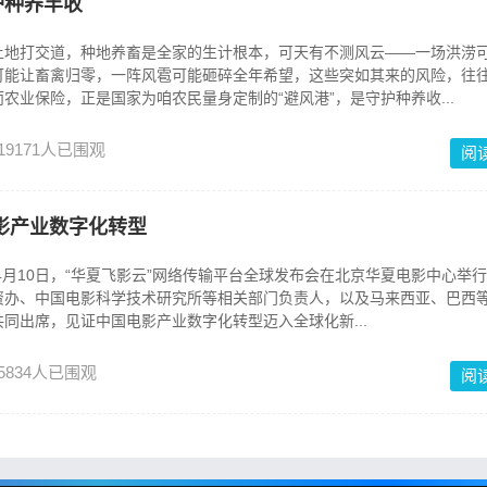
护种养丰收
土地打交道，种地养畜是全家的生计根本，可天有不测风云——一场洪涝
可能让畜禽归零，一阵风雹可能砸碎全年希望，这些突如其来的风险，往
农业保险，正是国家为咱农民量身定制的“避风港”，是守护种养收...
19171人已围观
阅
影产业数字化转型
0日，“华夏飞影云”网络传输平台全球发布会在北京华夏电影中心举行
资办、中国电影科学技术研究所等相关部门负责人，以及马来西亚、巴西
同出席，见证中国电影产业数字化转型迈入全球化新...
5834人已围观
阅