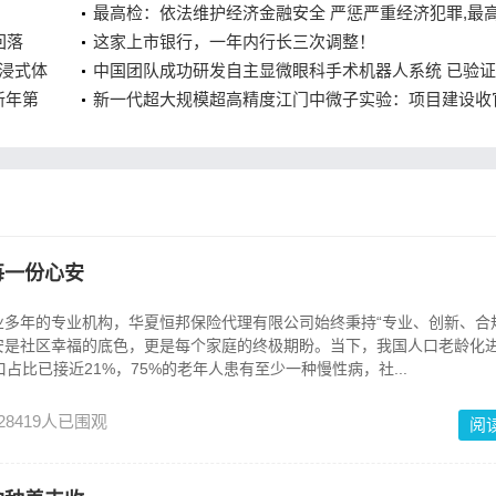
侨乡惠安多措并举助力产业再出发
最高检：依法维护经济金融安全 严惩严重经济犯罪,最
回落
检：依法维护经济金融安全 严惩严重经济犯罪
这家上市银行，一年内行长三次调整！
沉浸式体
中国团队成功研发自主显微眼科手术机器人系统 已验
百名外籍
新年第
床可行性,中国团队成功研发自主显微眼科手术机器人
新一代超大规模超高精度江门中微子实验：项目建设收
已验证临床可行性
索宇宙启程,新一代超大规模超高精度江门中微子实验
目建设收官探索宇宙启程
每一份心安
多年的专业机构，华夏恒邦保险代理有限公司始终秉持“专业、创新、合
安是社区幸福的底色，更是每个家庭的终极期盼。当下，我国人口老龄化
占比已接近21%，75%的老年人患有至少一种慢性病，社...
28419人已围观
阅