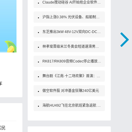
Claude搅动硅谷 AI开始抢企业软件饭碗了？
沪指上涨0.38% 光伏设备、船舶制造领涨 贵金属板块持续重挫
东芝推出3kW 48V-12V双向DC-DC转换器参考设计
林孝埈晋级米兰冬奥会短道速滑男子1000米四分之一决赛
RK817/RK809音频Codec停止播放杂音问题：内核驱动修复与技术解析
舞台剧《江南·十二场欢聚》首演：当名士气节遇见女性力量
车
做空软件股 对冲基金狂赚240亿美元
海航HU492飞往北京航班紧急返航 有乘客拍到飞机空中放油、挡风玻璃破裂 机型为波音787！
富民