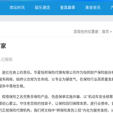
体坛时讯
娱乐潮流
童真趣事
美食资讯
您现在的位置是：
首页
>
万家
1人已围观
，是扛在肩上的责任。华夏恒邦保险代理有限公司作为恒邦财产保险股份
服务网络，始终以合规为生命线、以专业为硬底气，在保险行业高质量发
服务中落地生根。
：假借保险之名兜售非保险产品、伪造保单实施诈骗、以
“机动车安全统筹
障初心蒙尘。守住老百姓的钱袋子，让保险回归保障本质，是行业使命，
的正规保险代理机构，我们将文档中“辨保险真伪三招”内化为服务准则，