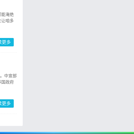
可能淹绝
往让咱多
读更多
。中宣部
等国政府
读更多