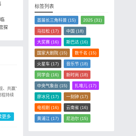
高
标签列表
证临
首届长三角科普
(15)
2025
(31)
系统
官探
马拉松
(17)
中国
(18)
：项
大奖赛
(16)
斯巴达
(16)
国家大剧院
(15)
数千名
(15)
火星车
(17)
音乐节
(18)
同学会
(16)
新时尚
(18)
中央气象台
(15)
扎堆儿
(17)
规、共赢”
进程持续
廖冰兄
(17)
一刻钟
(17)
电视剧
(16)
云南省
(16)
读更多
黄浦江
(17)
尼泊尔
(15)