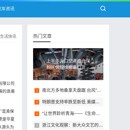
汽车资讯
热门文章
生活快讯
上半年海口空港综合保
税区保税维修进口货值
同比增长逾三成
有限公司
南北方多地桑拿天盘踞 台风“白海豚”再度完成眼壁置换蓄力增强
展的浪潮
特朗普支持率跌至新低 美媒：经济问题和伊朗战事为主因
”混淆保
“让世界聆听青海——《生命树》”情景交响音乐会在青海德令哈首演
更是华夏
浙江文化观察：新大众文艺的星火，何以燎原？
从源头为