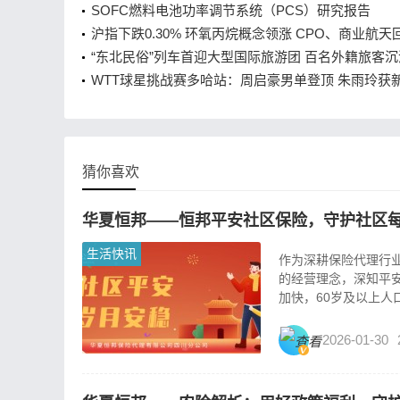
SOFC燃料电池功率调节系统（PCS）研究报告
沪指下跌0.30% 环氧丙烷概念领涨 CPO、商业航天
“东北民俗”列车首迎大型国际旅游团 百名外籍旅客
验“东北炕头”,“东北民俗”列车首迎大型国际旅游团 
WTT球星挑战赛多哈站：周启豪男单登顶 朱雨玲获
旅客沉浸式体验“东北炕头”
二冠
猜你喜欢
华夏恒邦——恒邦平安社区保险，守护社区
生活快讯
作为深耕保险代理行业
的经营理念，深知平
加快，60岁及以上人口
2026-01-30