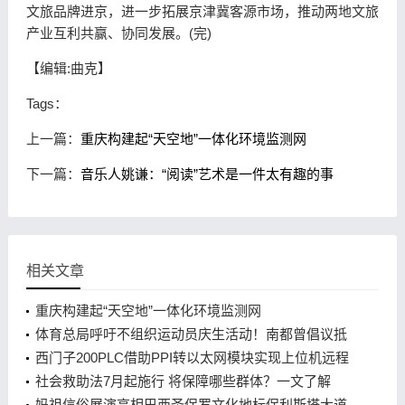
文旅品牌进京，进一步拓展京津冀客源市场，推动两地文旅
产业互利共赢、协同发展。(完)
【编辑:曲克】
Tags：
上一篇：
重庆构建起“天空地”一体化环境监测网
下一篇：
音乐人姚谦：“阅读”艺术是一件太有趣的事
相关文章
重庆构建起“天空地”一体化环境监测网
体育总局呼吁不组织运动员庆生活动！南都曾倡议抵
制饭圈乱象
西门子200PLC借助PPI转以太网模块实现上位机远程
监控与操作通讯应用案例
社会救助法7月起施行 将保障哪些群体？一文了解
妈祖信俗展演亮相巴西圣保罗文化地标保利斯塔大道