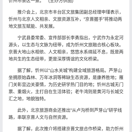
忻州市景区一景。 (主办方供图)
推介会上，北京市丰台区文旅集团副总经理申瑾表示，
忻州与北京人文相亲、文旅资源互补，“京晋握手”将推动两
地文旅互赋能、共发展。
宁武县委常委、宣传部部长李勇指出，宁武作为永定河
源头，以生态与文脉为纽带，成为忻州文旅融合核心板块。
京晋大地山水相依、人文相亲，悠悠水系绵延不息，既是两
地共生的生态纽带，更是深厚情谊的文化桥梁。
据了解，忻州以“山水关城”构建全域旅游格局。芦芽山
坐拥原始森林、万年冰洞等稀缺生态资源，是康养胜地；雁
门关彰显边关豪情，为历史研学热门目的地；忻州古城无门
票、重烟火，主打自在生活体验；老牛湾则是黄河与长城交
汇之地，地貌独特。
此外，北京旅游商会还推出“从卢沟桥到芦芽山”研学线
路，串联京晋人文与自然资源。
据了解，此次推介将搭建京晋文旅合作桥梁，助力忻州