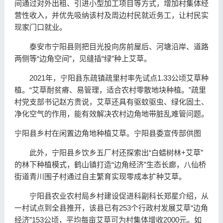
间通过对外出租、引进小型加工项目等方式，增加村集体经
营性收入，并优先吸纳该村及周边村民就近务工，让村民实
现家门口就业。
泰安市宁阳县则把目光投向房前屋后、河塘沿岸、道路
两侧等“边角空间”，见缝插“绿”种上艾草。
2021年，宁阳县东疏镇疏里村率先试点1.33公顷艾草种
植。“艾草耐贫瘠、易管理，适合农村零散地块种植。”疏里
村党支部书记赵方贵说，艾草还具有驱蚊驱虫、绿化固土、
净化空气的作用，能有效解决农村边角地带脏乱难管问题。
宁阳县乡村在闲置边角地种植艾草。宁阳县委宣传部供图
此外，宁阳县乡饮乡五厂村还探索出“白蜡树林+艾草”
的林下种植模式，鹤山镇打造“边角经济”生态长廊，八仙桥
街道青川围子村通过自主繁育实现零成本扩种艾草。
宁阳县农业农村局乡村建设促进科副科长郑星介绍，从
一村试点到全县推开，该县已有253个行政村发展艾草“边角
经济”153公顷，平均每亩艾草可为村集体增收2000元。如