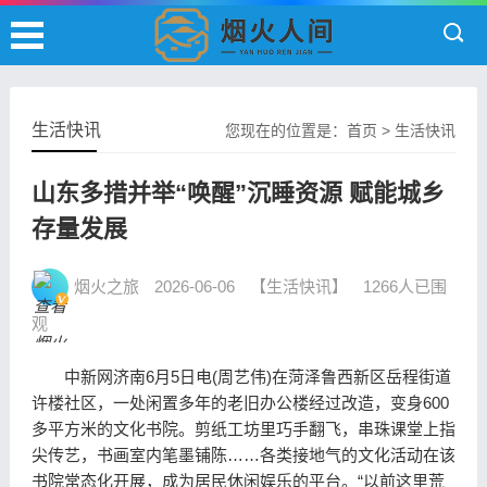
生活快讯
您现在的位置是：
首页
>
生活快讯
山东多措并举“唤醒”沉睡资源 赋能城乡
存量发展
烟火之旅
2026-06-06
【生活快讯】
1266人已围
观
中新网济南6月5日电(周艺伟)在菏泽鲁西新区岳程街道
许楼社区，一处闲置多年的老旧办公楼经过改造，变身600
多平方米的文化书院。剪纸工坊里巧手翻飞，串珠课堂上指
尖传艺，书画室内笔墨铺陈……各类接地气的文化活动在该
书院常态化开展，成为居民休闲娱乐的平台。“以前这里荒