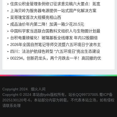
土珍稀鱼苗开启生命之旅
住房公积金管理条例修订征求意见稿六大要点：拓宽
使用范围、扩大缴存覆盖面
上海贝岭为服务器电源提供一站式国产化解决方案
吴哥瑰宝首次大规模亮相山西
成品油价年内第二降！加满一箱少花20.5元
中国科学家当选联合国教科文组织人与生物圈计划最
高决策机构主席
台积电重磅催化！玻璃基板全线爆发 年内12股翻倍
2026年全国自然笔记导师交流暨六五环境日宁波市主
场活动成功举办
四川：法治护航绿色转型 “六五环境日”亮出生态建设
亮眼答卷
002294，创新药龙头，两个月跌去一半！高回撤的优
质科技股，33股上榜
Copyright 2024.
烟火人间
Copyright © 2024 本站由tyds版权所有，站长QQ99737005.
蜀ICP备
2025130120号-6
，本站部分内容为转载，不代表本站立场，如有侵权
请联系处理