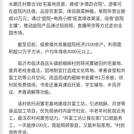
水磨庄村整合3处宅基地资源，建成“乡情四合院”，游客可
在庭院内住宿、品尝农家菜、体验蔬菜种植，单院年营业额
超10万元；通过“庭院+电商小微”拓宽增收渠道，培育“庭院
主播”，推动庭院产品通过短视频、直播带货等方式走向全
国市场。
截至目前，级索镇共发展庭院经济2100余户，利用面
积超12万平方米，户均年增收4000元以上。
临沂市临沭县店头镇前细柳村则将闲置破旧的宅基地、
废弃老校舍盘活，因地制宜打造成文化阵地、孝善食堂和共
富工坊等公共空间。改造而成的细柳书舍藏书1万余册，供
村民免费借阅，书舍还兼具课后托管、学生辅导、乡风评
议、矛盾调解等功能。
该村依托闲置宅基地建成共富工坊，引进桃酥、月饼等
食品加工项目，优先吸纳村内留守妇女、中老年村民就近务
工，盘活农村闲置劳动力。“共富工坊让我在家门口就能务
工，一天能挣100元，既能照顾家庭，又能补贴家用。”村民
周胜芹说。