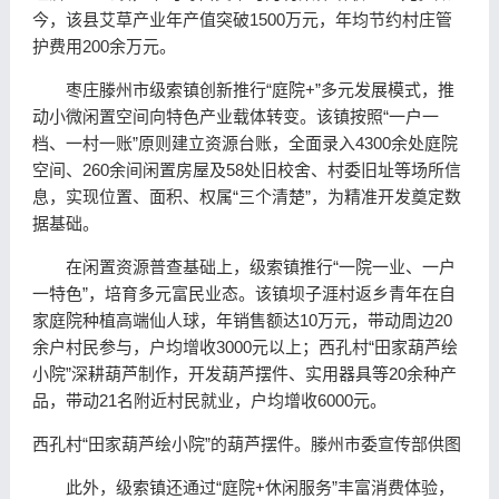
今，该县艾草产业年产值突破1500万元，年均节约村庄管
护费用200余万元。
枣庄滕州市级索镇创新推行“庭院+”多元发展模式，推
动小微闲置空间向特色产业载体转变。该镇按照“一户一
档、一村一账”原则建立资源台账，全面录入4300余处庭院
空间、260余间闲置房屋及58处旧校舍、村委旧址等场所信
息，实现位置、面积、权属“三个清楚”，为精准开发奠定数
据基础。
在闲置资源普查基础上，级索镇推行“一院一业、一户
一特色”，培育多元富民业态。该镇坝子涯村返乡青年在自
家庭院种植高端仙人球，年销售额达10万元，带动周边20
余户村民参与，户均增收3000元以上；西孔村“田家葫芦绘
小院”深耕葫芦制作，开发葫芦摆件、实用器具等20余种产
品，带动21名附近村民就业，户均增收6000元。
西孔村“田家葫芦绘小院”的葫芦摆件。滕州市委宣传部供图
此外，级索镇还通过“庭院+休闲服务”丰富消费体验，