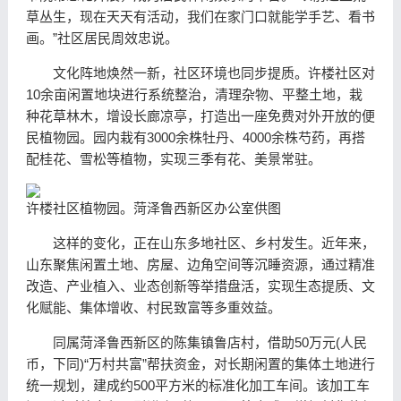
草丛生，现在天天有活动，我们在家门口就能学手艺、看书
画。”社区居民周效忠说。
文化阵地焕然一新，社区环境也同步提质。许楼社区对
10余亩闲置地块进行系统整治，清理杂物、平整土地，栽
种花草林木，增设长廊凉亭，打造出一座免费对外开放的便
民植物园。园内栽有3000余株牡丹、4000余株芍药，再搭
配桂花、雪松等植物，实现三季有花、美景常驻。
许楼社区植物园。菏泽鲁西新区办公室供图
这样的变化，正在山东多地社区、乡村发生。近年来，
山东聚焦闲置土地、房屋、边角空间等沉睡资源，通过精准
改造、产业植入、业态创新等举措盘活，实现生态提质、文
化赋能、集体增收、村民致富等多重效益。
同属菏泽鲁西新区的陈集镇鲁店村，借助50万元(人民
币，下同)“万村共富”帮扶资金，对长期闲置的集体土地进行
统一规划，建成约500平方米的标准化加工车间。该加工车