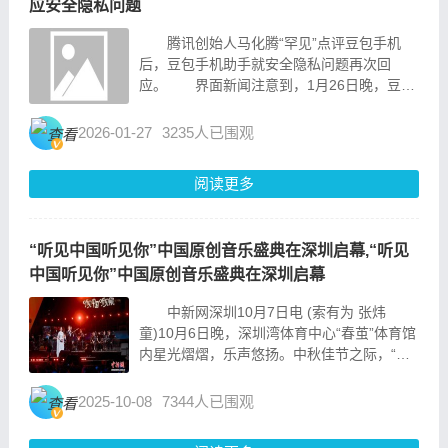
应安全隐私问题
腾讯创始人马化腾“罕见”点评豆包手机
后，豆包手机助手就安全隐私问题再次回
应。 界面新闻注意到，1月26日晚，豆包
手机助手通过官方微博表示，“我们理解外界
对于手机助手安全与隐私的关注。豆包手机助
2026-01-27
3235人已围观
手严格遵循用户授权与合规的原则，仅在用户
明确授权的前提下调用必...
阅读更多
“听见中国听见你”中国原创音乐盛典在深圳启幕,“听见
中国听见你”中国原创音乐盛典在深圳启幕
中新网深圳10月7日电 (索有为 张炜
童)10月6日晚，深圳湾体育中心“春茧”体育馆
内星光熠熠，乐声悠扬。中秋佳节之际，“听
见中国听见你”中国原创音乐盛典巅峰之夜在
此举行，为“爱乐之城”深圳再添佳话。 该
2025-10-08
7344人已围观
活动由中央宣传部文艺局、中国音乐家协会、
中共深...