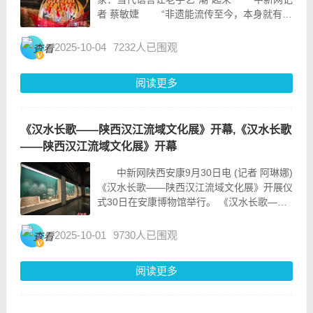
者 蔡敏婕 “非遗能流传至今，本身就有强
大的生命力，关键是要让它在当下更好地发
展。”在广东纸艺艺术家温绮雯看来，传承不
2025-10-04
7232人已围观
是“守着老手艺不变”，而是要以当代艺术语言
为其...
阅读更多
《汉水长歌——陕西汉江流域文化展》开幕,《汉水长歌
——陕西汉江流域文化展》开幕
中新网陕西安康9月30日电 (记者 阿琳娜)
《汉水长歌——陕西汉江流域文化展》开展仪
式30日在安康博物馆举行。 《汉水长歌——
陕西汉江流域文化展》开幕。安康博物馆供图
《汉水长歌——陕西汉江流域文化展》由
2025-10-01
9730人已围观
陕西省文物局和安康市人民政府主办，...
阅读更多