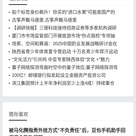
贴个标签身价飙升！你买的“进口水果”可能是国产的
古筝声飘马德里,古筝声飘马德里
【调研快报】三德科技接待招商证券等多家机构调研
厦门市市场监管部门开展旅游市场“你点我检”专项抽
检服务
场景、空间和赛道：2025中国奶业发展战略研讨会在
厦门举办
陕西省青少年体育夏令营启动 十万名青少年挥汗运动
场陕西省青少年体育夏令营启动 十万名青少年挥汗运
“文化活力”引共鸣 中亚专家陕西体验“文化 +”魅力
动场
量子网络探测弯曲时空中的量子效应,量子网络探测弯
曲时空中的量子效应
100亿！邮储银行拟发起设立金融资产投资公司
滨江集团预计上半年净利润至少上涨4成！持续重仓
杭州，公司：看好杭州楼市
猜你喜欢
被马化腾指责外挂方式“不负责任”后，豆包手机助手回