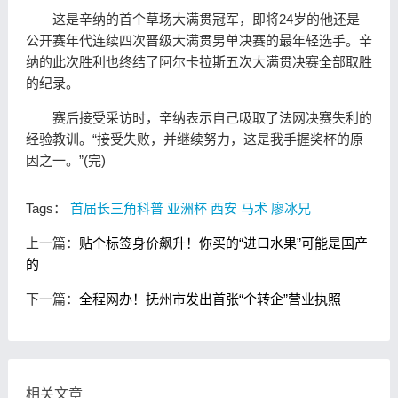
这是辛纳的首个草场大满贯冠军，即将24岁的他还是
公开赛年代连续四次晋级大满贯男单决赛的最年轻选手。辛
纳的此次胜利也终结了阿尔卡拉斯五次大满贯决赛全部取胜
的纪录。
赛后接受采访时，辛纳表示自己吸取了法网决赛失利的
经验教训。“接受失败，并继续努力，这是我手握奖杯的原
因之一。”(完)
Tags：
首届长三角科普
亚洲杯
西安 马术
廖冰兄
上一篇：
贴个标签身价飙升！你买的“进口水果”可能是国产
的
下一篇：
全程网办！抚州市发出首张“个转企”营业执照
相关文章