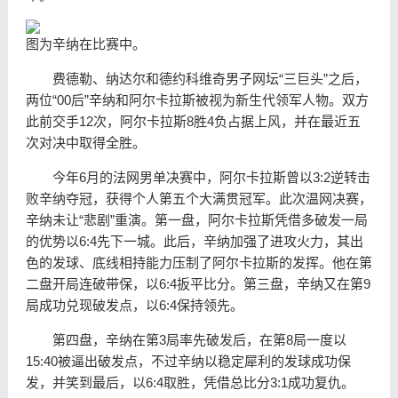
图为辛纳在比赛中。
费德勒、纳达尔和德约科维奇男子网坛“三巨头”之后，
两位“00后”辛纳和阿尔卡拉斯被视为新生代领军人物。双方
此前交手12次，阿尔卡拉斯8胜4负占据上风，并在最近五
次对决中取得全胜。
今年6月的法网男单决赛中，阿尔卡拉斯曾以3:2逆转击
败辛纳夺冠，获得个人第五个大满贯冠军。此次温网决赛，
辛纳未让“悲剧”重演。第一盘，阿尔卡拉斯凭借多破发一局
的优势以6:4先下一城。此后，辛纳加强了进攻火力，其出
色的发球、底线相持能力压制了阿尔卡拉斯的发挥。他在第
二盘开局连破带保，以6:4扳平比分。第三盘，辛纳又在第9
局成功兑现破发点，以6:4保持领先。
第四盘，辛纳在第3局率先破发后，在第8局一度以
15:40被逼出破发点，不过辛纳以稳定犀利的发球成功保
发，并笑到最后，以6:4取胜，凭借总比分3:1成功复仇。