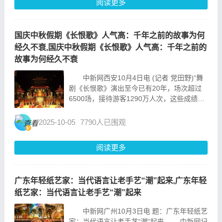
阅读更多
国庆中秋假期《长恨歌》人气高：千年之前的故事为何
经久不衰,国庆中秋假期《长恨歌》人气高：千年之前的
故事为何经久不衰
中新网西安10月4日电 (记者 党田野)“舞
剧《长恨歌》演出至今已有20年，场次超过
6500场，接待游客1290万人次，这些成绩的
背后，离不开团队所有工作人员的智慧和辛勤
付出。”陕西长恨歌演艺文化有限公司艺术总
2025-10-05
7790人已围观
监薛雷凯近日在接受记者采访时如是说。...
阅读更多
广东年轻纸艺家：当代语言让老手艺“潮”起来,广东年轻
纸艺家：当代语言让老手艺“潮”起来
中新网广州10月3日电 题：广东年轻纸艺
家：当代语言让老手艺“潮”起来 中新网记