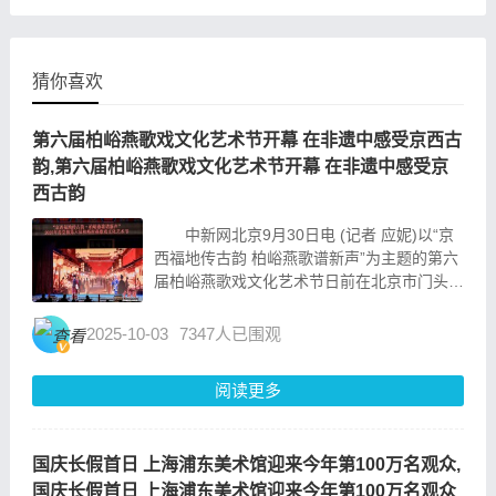
大会
猜你喜欢
第六届柏峪燕歌戏文化艺术节开幕 在非遗中感受京西古
韵,第六届柏峪燕歌戏文化艺术节开幕 在非遗中感受京
西古韵
中新网北京9月30日电 (记者 应妮)以“京
西福地传古韵 柏峪燕歌谱新声”为主题的第六
届柏峪燕歌戏文化艺术节日前在北京市门头沟
区斋堂镇柏峪村开幕。 第六届柏峪燕歌戏文
化艺术节现场。 主办方供图 活动现
2025-10-03
7347人已围观
场，各类非遗体验活动生动展现京西福地的...
阅读更多
国庆长假首日 上海浦东美术馆迎来今年第100万名观众,
国庆长假首日 上海浦东美术馆迎来今年第100万名观众