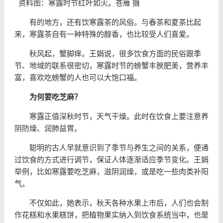
资料图：寒露时节红叶如火。苍雁 摄
有的地方，还有饮寒露茶的风俗。与春茶和夏茶比起
来，寒露茶自有一种特殊的醇香，也比较受人们喜爱。
秋风起，蟹脚痒。王娟说，很多饮食方面的民俗跟季
节、地域的联系很密切，寒露时节的螃蟹丰腴肥美，营养丰
富，喜欢吃螃蟹的人也可以大饱口福。
为何要吃芝麻？
寒露正值深秋时节，天气干燥。此时在饮食上要注意养
阴防燥、润肺益胃。
聪明的古人早就意识到了季节与养生之间的关系，便通
过饮食的方式进行调节，保证人体逐渐适应季节变化。王娟
举例，比如寒露要吃芝麻，滋阴润燥，或是吃一些肉类补阳
气。
不仅如此，她表示，秋天各种水果上市后，人们也会制
作花糕和水果糕饼，把植物果实纳入到饮食系统当中，也是