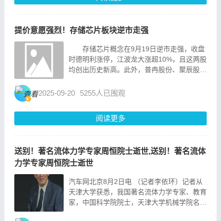
提价意愿强烈！存储芯片板块逆市走强
存储芯片概念在9月19日逆市走强，收盘
时德明利涨停，江波龙大涨超10%，且这两股
均创出历史新高。此外，普冉股份、聚辰股
份、佰维存储、香农芯创等也纷纷跟涨。
公开信息显示，存储芯片涉及芯片设计
2025-09-20
5255人已围观
（兆易创新、普冉股份等）、存储模组（江波
龙、德明利等）...
阅读更多
送别！著名流体力学专家周恒院士逝世,送别！著名流体
力学专家周恒院士逝世
汽车网北京8月2日电 （记者李依环）记者从
天津大学获悉，我国著名流体力学专家、教育
家，中国科学院院士，天津大学机械学院名誉
院长周恒教授，因病医治无效，于8月1日8时