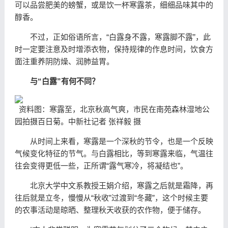
可以品尝肥美的螃蟹，或是饮一杯寒露茶，细细品味其中的
醇香。
不过，正如俗语所言，“白露身不露，寒露脚不露”，此
时一定要注意及时增添衣物，保持规律的作息时间，饮食方
面注重养阴防燥、润肺益胃。
与“白露”有何不同？
资料图：寒露至，北京秋高气爽，市民在南苑森林湿地公
园拍摄百日菊。中新社记者 张祥毅 摄
从时间上来看，寒露是一个深秋的节令，也是一个反映
气候变化特征的节气。与白露相比，等到寒露来临，气温往
往会变得更低一些，正所谓“露气寒冷，将凝结也”。
北京大学中文系教授王娟介绍，寒露之后就是霜降，再
往后就是立冬，慢慢从“秋收”过渡到“冬藏”，这个时候主要
的农事活动是晾晒、整理秋天收获的农作物，便于储存。