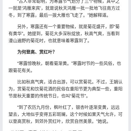
“古人非常聪明，为寒露节气划分了三个物候，其中之
一就是‘鸿雁来宾’，就是说秋天鸿雁一批一批地飞往南方过
冬，到了寒露，最后一拨大雁也飞走了。”她解释道。
另外，寒露还有一个重要物候，就是菊花盛开，即“菊
有黄华”。她提到，菊花大多深秋绽放，秋高气爽，当看到
漫山遍野的菊花时，也就意味着寒露到了。
为何登高、赏红叶？
“寒露惊晚秋，朝看菊渐黄。”寒露时节的一些风俗，也
跟菊花有关。
比如秋高气爽，适合出游，可以赏菊花。不过，王娟认
为，赏菊花和饮菊花酒的民俗在重阳节更为典型一些，重阳
节是秋天重要的传统节日，也叫“菊花节”。
“到了农历九月份，枫叶红了，银杏叶逐渐变黄，远远
望去，大地似乎变得五彩斑斓，这个时候如果天气允许，可
以登高赏秋，到郊外赏红叶，欣赏自然美景。”她说。