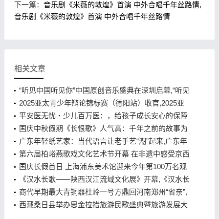
下一篇：
音乐剧《米薇的敦煌》首演 中外合唱千年丝路情,
音乐剧《米薇的敦煌》首演 中外合唱千年丝路情
相关文章
“听见中国听见你”中国原创音乐盛典在深圳启幕,“听见
中国听见你”中国原创音乐盛典在深圳启幕
2025亚太青少年辩论锦标赛（德阳站）收官,2025亚
太青少年辩论锦标赛（德阳站）收官
平安医无忧・少儿百万医：，给孩子成长安心的保障
+ 守护
国庆中秋假期《长恨歌》人气高：千年之前的故事为
何经久不衰,国庆中秋假期《长恨歌》人气高：千年之
广东年轻纸艺家：当代语言让老手艺“潮”起来,广东年
前的故事为何经久不衰
轻纸艺家：当代语言让老手艺“潮”起来
第六届柏峪燕歌戏文化艺术节开幕 在非遗中感受京西
古韵,第六届柏峪燕歌戏文化艺术节开幕 在非遗中感
国庆长假首日 上海浦东美术馆迎来今年第100万名观
受京西古韵
众,国庆长假首日 上海浦东美术馆迎来今年第100万名
《汉水长歌——陕西汉江流域文化展》开幕,《汉水长
观众
歌——陕西汉江流域文化展》开幕
商代早期最大青铜器杜岭一号方鼎回河南郑州“省亲”,
商代早期最大青铜器杜岭一号方鼎回河南郑州“省亲”
西藏桑日县举办思金拉措旅游民歌盛典暨旅游发展大
会,西藏桑日县举办思金拉措旅游民歌盛典暨旅游发展