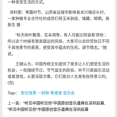
一种享受生活的方式。
资料图：寒露时节，山西省运城市新绛县龙兴镇店头村，
一家种植专业合作社的成员们将玉米剥皮、储藏、晾晒。高
新生 摄
“秋天树叶飘落、花朵凋零，有人可能比较容易‘悲秋’，
所以这个时候有登高望远的风俗，大家可以去欣赏秋日不同
于其他季节的美景，感受其中蕴含的生机，调节情志。”她
说。
王娟认为，中国传统文化提供了很多让人们感受生活的
机会，一些围绕节日、节气诞生的民俗，并不只是娱乐活动
或者游戏，从更深层次看，它们是对人生是有指导意义的。
(完)
Tags：
安切洛蒂
一刻钟
粤港澳
音乐会
上一篇：
“听见中国听见你”中国原创音乐盛典在深圳启幕,
“听见中国听见你”中国原创音乐盛典在深圳启幕