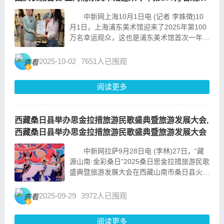
中新网上海10月1日电 (记者 李姝徵)10
月1日，上海浦东美术馆迎来了2025年第100
万名幸运观众，这也是浦东美术馆首次一年观
众破百万人次。这名幸运观众是来自深圳的王
佩玮，浦东美术馆馆长李旻坤为她送上了纪念
2025-10-02
7651人已围观
证书。 10月1日，上海浦东美术馆迎...
阅读更多
西藏桑日县举办思金拉措旅游民歌盛典暨旅游发展大会,
西藏桑日县举办思金拉措旅游民歌盛典暨旅游发展大会
中新网拉萨9月28日电 (李林)27日，“藏
源山南·金彩桑日”2025桑日思金拉措旅游民歌
盛典暨旅游发展大会在西藏山南市桑日县火车
站站前广场开幕。活动全方位展示桑日县经济
社会发展取得的重大成果，推动“文旅活县”战
2025-09-29
3972人已围观
略深入实施。 图为2025桑日思金...
阅读更多